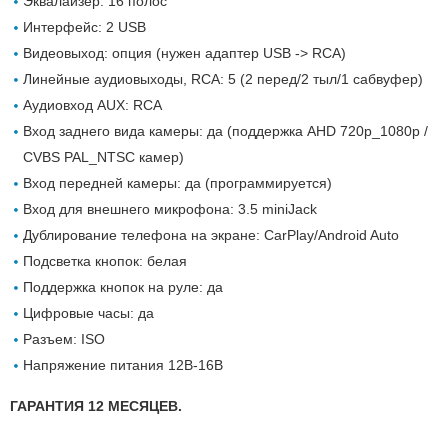
Эквалайзер: 16 полос
Интерфейс: 2 USB
Видеовыход: опция (нужен адаптер USB -> RCA)
Линейные аудиовыходы, RCA: 5 (2 перед/2 тыл/1 сабвуфер)
Аудиовход AUX: RCA
Вход заднего вида камеры: да (поддержка AHD 720p_1080p /
CVBS PAL_NTSC камер)
Вход передней камеры: да (программируется)
Вход для внешнего микрофона: 3.5 miniJack
Дублирование телефона на экране: CarPlay/Android Auto
Подсветка кнопок: белая
Поддержка кнопок на руле: да
Цифровые часы: да
Разъем: ISO
Напряжение питания 12В-16В
ГАРАНТИЯ 12 МЕСЯЦЕВ.