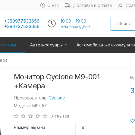
О нас
Доставка и оплата
Срав
Search
+380977533656
10:00 - 19:00
+380737533656
Без выходных
гнитолы
Автоаксесуары
Автомобильные аккумулят
мера
Монитор Cyclone M9-001
Н
+Камера
3
Производитель:
Cyclone
Модель: M9-001
0 отзывов
Размер экрана
9"