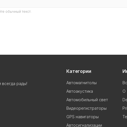
те обычный текст.
Категории
И
Автомагнитолы
В
 всегда рады!
Автоакустика
О 
Автомобильный свет
De
Видеорегистраторы
Pr
GPS навигаторы
Te
Автосигнализации