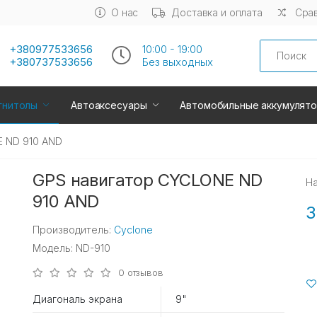
О нас
Доставка и оплата
Срав
Search
+380977533656
10:00 - 19:00
+380737533656
Без выходных
гнитолы
Автоаксесуары
Автомобильные аккумулят
 ND 910 AND
GPS навигатор CYCLONE ND
Н
910 AND
3
Производитель:
Cyclone
Модель: ND-910
0 отзывов
Диагональ экрана
9"