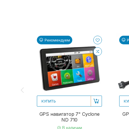
Рекомендуем
КУПИТЬ
КУ
GPS навигатор 7" Cyclone
GP
ND 710
В наличии