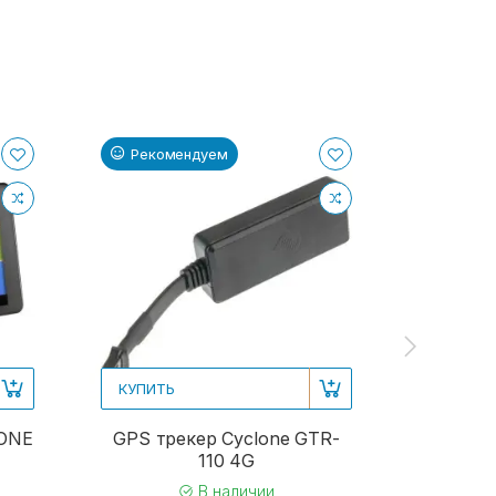
Рекомендуем
Реком
КУПИТЬ
КУПИТЬ
LONE
GPS трекер Cyclone GTR-
GPS-на
110 4G
719-A 7"
В наличии