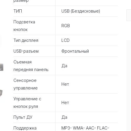
размер
ТИП
USB (Бездисковые)
Подсветка
RGB
кнопок
Тип дисплея
LCD
USB-разъем
Фронтальный
Съемная
Да
передняя панель
Сенсорное
Нет
управление
Управление с
Нет
кнопок руля
Пульт ДУ
Да
Поддержка
MP3- WMA- AAC- FLAC-