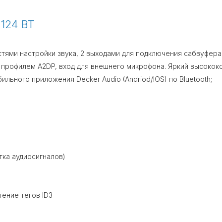
124 BT
тями настройки звука, 2 выходами для подключения сабвуфера
с профилем A2DP, вход для внешнего микрофона. Яркий высоко
льного приложения Decker Audio (Andriod/IOS) по Bluetooth;
тка аудиосигналов)
ение тегов ID3