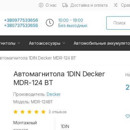
О нас
Доставка и оплата
Срав
Search
+380977533656
10:00 - 19:00
+380737533656
Без выходных
гнитолы
Автоаксесуары
Автомобильные аккумулят
втомагнитола 1DIN Decker MDR-124 BT
Автомагнитола 1DIN Decker
Н
MDR-124 BT
2
Производитель:
Decker
Модель: MDR-124BT
2 отзывов
Монтажный
1DIN