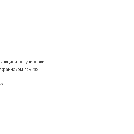
функцией регулировки
украинском языках
ей