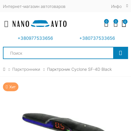
Интернет-магазин автотоваров
Инфо
0
0
0
Toggle mobile menu
+380977533656
+380737533656
Search
Парктронники
Парктроник Cyclone SF-4D Black
Хит