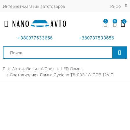
Интернет-магазин автотоваров
Инфо
0
0
0
Toggle mobile menu
+380977533656
+380737533656
Search
Автомобильный Свет
LED Лампы
Светодиодная Лампа Cyclone T5-003 1W COB 12V G