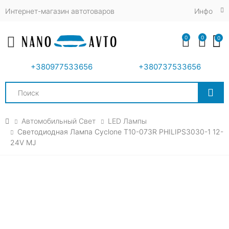
Интернет-магазин автотоваров
Инфо
0
0
0
Toggle mobile menu
+380977533656
+380737533656
Search
Автомобильный Свет
LED Лампы
Светодиодная Лампа Cyclone T10-073R PHILIPS3030-1 12-
24V MJ