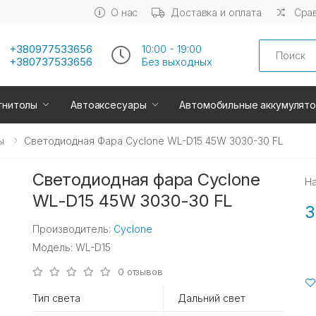
О нас
Доставка и оплата
Срав
Search
+380977533656
10:00 - 19:00
+380737533656
Без выходных
гнитолы
Автоаксесуары
Автомобильные аккумулят
ы
Светодиодная Фара Cyclone WL-D15 45W 3030-30 FL
Светодиодная фара Cyclone
Н
WL-D15 45W 3030-30 FL
3
Производитель:
Cyclone
Модель: WL-D15
0 отзывов
Тип света
Дальний свет