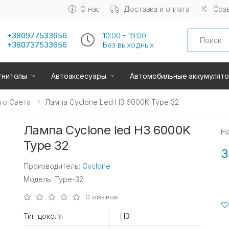
О нас
Доставка и оплата
Срав
Search
+380977533656
10:00 - 19:00
+380737533656
Без выходных
гнитолы
Автоаксесуары
Автомобильные аккумулят
го Света
Лампа Cyclone Led H3 6000K Type 32
Лампа Cyclone led H3 6000K
Н
Type 32
3
Производитель:
Cyclone
Модель: Type-32
0 отзывов
Тип цоколя
H3