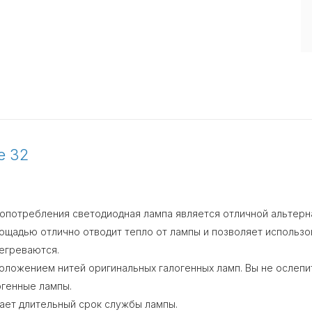
e 32
гопотребления светодиодная лампа является отличной альтерн
ощадью отлично отводит тепло от лампы и позволяет использо
регреваются.
ложением нитей оригинальных галогенных ламп. Вы не ослепит
огенные лампы.
ает длительный срок службы лампы.