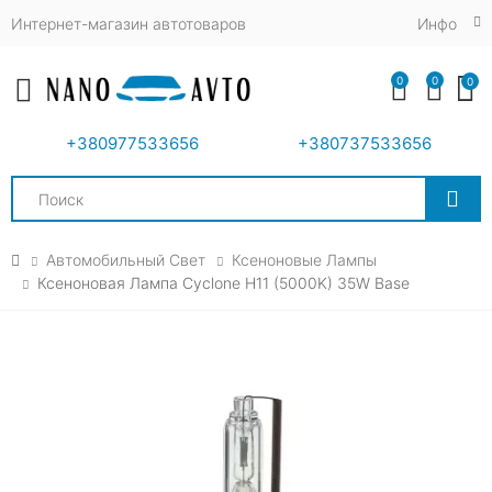
Интернет-магазин автотоваров
Инфо
0
0
0
Toggle mobile menu
+380977533656
+380737533656
Search
Автомобильный Свет
Ксеноновые Лампы
Ксеноновая Лампа Cyclone H11 (5000K) 35W Base