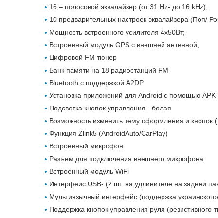
16 – полосовой эквалайзер (от 31 Hz- до 16 kHz);
10 предварительных настроек эквалайзера (Поп/ Рок 
Мощность встроенного усилителя 4х50Вт;
Встроенный модуль GPS с внешней антенной;
Цифровой FM тюнер
Банк памяти на 18 радиостанций FM
Вluetooth с поддержкой A2DP
Установка приложений для Android с помощью AP
Подсветка кнопок управления - белая
Возможность изменить тему оформления и кнопок (
Функция Zlink5 (AndroidAuto/CarPlay)
Встроенный микрофон
Разъем для подключения внешнего микрофона
Встроенный модуль WiFi
Интерфейс USB- (2 шт. на удлинителе на задней па
Мультиязычный интерфейс (поддержка украинского/р
Поддержка кнопок управления руля (резистивного т