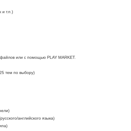
и т.п.)
K файлов или с помощью PLAY MARKET.
25 тем по выбору)
нели)
усского/английского языка)
ипа)