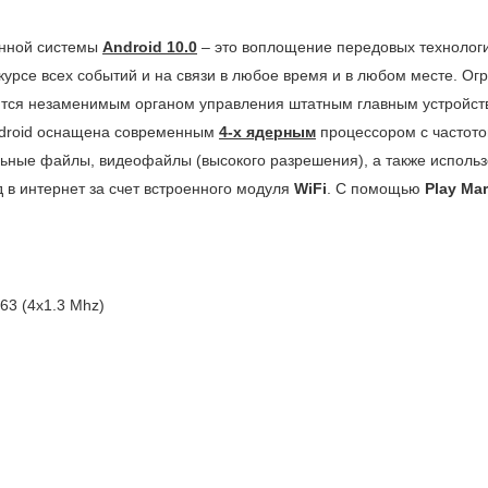
онной системы
Android 10.0
– это воплощение передовых технологи
в курсе всех событий и на связи в любое время и в любом месте.
ится незаменимым органом управления штатным главным устройство
ndroid оснащена современным
4-х ядерным
процессором с частот
альные файлы, видеофайлы (высокого разрешения), а также испол
в интернет за счет встроенного модуля
WiFi
. С помощью
Play Mar
63 (4x1.3 Mhz)