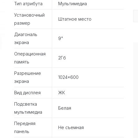
Тип атрибута
Мультимедиа
Установочный
Штатное место
размер
Диагональ
9"
экрана
Операционная
2Гб
память
Разрешение
1024×600
экрана
Вид дисплея
ЖК
Подсветка
Белая
мультимедиа
Передняя
Не съемная
панель