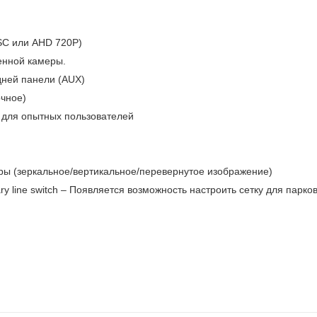
SC или AHD 720P)
енной камеры.
дней панели (AUX)
очное)
о для опытных пользователей
ры (зеркальное/вертикальное/перевернутое изображение)
ry line switch – Появляется возможность настроить сетку для парко