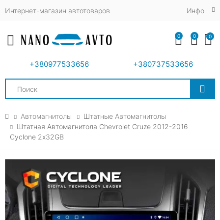
Интернет-магазин автотоваров
Инфо
0
0
0
Toggle mobile menu
+380977533656
+380737533656
Search
Автомагнитолы
Штатные Автомагнитолы
Штатная Автомагнитола Chevrolet Cruze 2012-2016
Cyclone 2х32GB