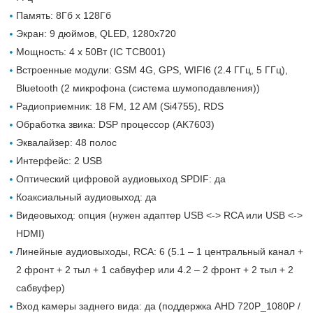
Память: 8Гб х 128Гб
Экран: 9 дюймов, QLED, 1280х720
Мощность: 4 х 50Вт (IC TCB001)
Встроенные модули: GSM 4G, GPS, WIFI6 (2.4 ГГц, 5 ГГц),
Bluetooth (2 микрофона (система шумоподавления))
Радиоприемник: 18 FM, 12 AM (Si4755), RDS
Обработка звика: DSP процессор (AK7603)
Эквалайзер: 48 полос
Интерфейс: 2 USB
Оптический цифровой аудиовыход SPDIF: да
Коаксиальный аудиовыход: да
Видеовыход: опция (нужен адаптер USB <-> RCA или USB <->
HDMI)
Линейные аудиовыходы, RCA: 6 (5.1 – 1 центральный канал +
2 фронт + 2 тыл + 1 сабвуфер или 4.2 – 2 фронт + 2 тыл + 2
сабвуфер)
Вход камеры заднего вида: да (поддержка AHD 720P_1080P /