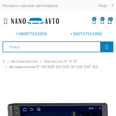
Интернет-магазин автотоваров
Инфо
0
0
0
Toggle mobile menu
+380977533656
+380737533656
Search
Автомагнитолы
Магнитолы 9" И 10"
Автомагнитола 9" DECKER D9-008 (8x128 DSP 4G)