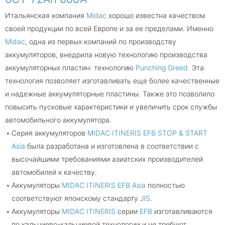
Итальянская компания
Midac
хорошо известна качеством
своей продукции по всей Европе и за ее пределами. Именно
Midac
, одна из первых компаний по производству
аккумуляторов, внедрила новую технологию производства
аккумуляторных пластин: технологию
Punching Greed.
Эта
технология позволяет изготавливать еще более качественные
и надежные аккумуляторные пластины. Также это позволило
повысить пусковые характеристики и увеличить срок службы
автомобильного аккумулятора.
Серия аккумуляторов
MIDAC ITINERIS EFB STOP & START
Asia
была разработана и изготовлена ​​в соответствии с
высочайшими требованиями азиатских производителей
автомобилей к качеству.
Аккумуляторы
MIDAC ITINERIS EFB Asia
полностью
соответствуют японскому стандарту
JIS
.
Аккумуляторы
MIDAC ITINERIS
серии
EFB
изготавливаются
по кальциево-кальциевой технологии и не требуют