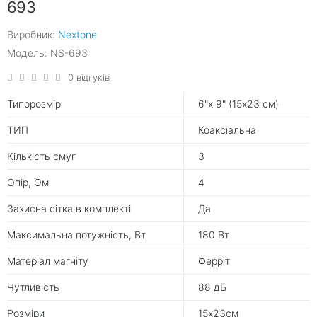
693
Виробник:
Nextone
Модель: NS-693
0 відгуків
Типорозмір
6"х 9" (15х23 см)
ТИП
Коаксіальна
Кількість смуг
3
Опір, Ом
4
Захисна сітка в комплекті
Да
Максимальна потужність, Вт
180 Вт
Матеріал магніту
Ферріт
Чутливість
88 дБ
Розміри
15х23см