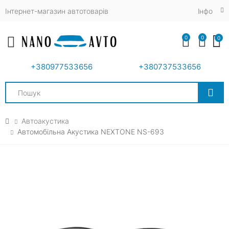
Інтернет-магазин автотоварів
Iнфо
0
0
0
Toggle mobile menu
+380977533656
+380737533656
Search
Автоакустика
Автомобільна Акустика NEXTONE NS-693