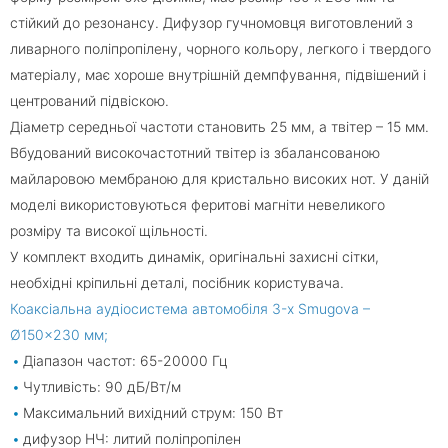
стійкий до резонансу. Дифузор гучномовця виготовлений з
ливарного поліпропілену, чорного кольору, легкого і твердого
матеріалу, має хороше внутрішній демпфування, підвішений і
центрований підвіскою.
Діаметр середньої частоти становить 25 мм, а твітер – 15 мм.
Вбудований високочастотний твітер із збалансованою
майларовою мембраною для кристально високих нот. У даній
моделі використовуються феритові магніти невеликого
розміру та високої щільності.
У комплект входить динамік, оригінальні захисні сітки,
необхідні кріпильні деталі, посібник користувача.
Коаксіальна аудіосистема автомобіля 3-x Smugova –
Ø150x230 мм;
Діапазон частот: 65-20000 Гц
Чутливість: 90 дБ/Вт/м
Максимальний вихідний струм: 150 Вт
дифузор НЧ: литий поліпропілен