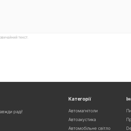
звичайний текст.
Категорії
І
Автомагнітоли
Пи
авжди раді!
Автоакустика
Пр
Автомобільне світло
De