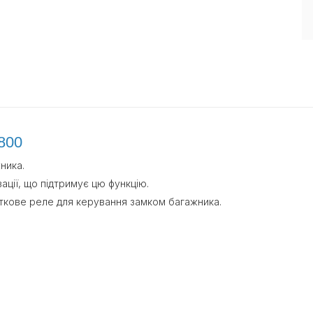
800
ника.
ції, що підтримує цю функцію.
даткове реле для керування замком багажника.