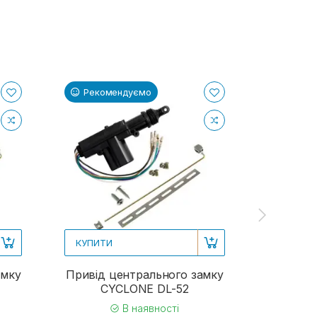
Рекомендуємо
Реком
КУПИТИ
КУПИТИ
амку
Привід центрального замку
Привід 
CYCLONE DL-52
CY
В наявності