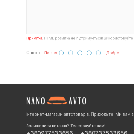
Примітка:
HTML розмітка не підтримується! Використовуйте 
Оцінка
Погано
Добре
Інтернет-магазин автотоварів. Приходьте! Ми вам з
Залишилися питання? Телефонуйте нам!
+380977533656
+380737533656