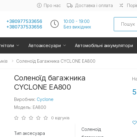
Про нас
Доставка і оплата
Порі
Search
+380977533656
10:00 - 19:00
+380737533656
Без вихiдних
нітоли
Автоаксесуари
Автомобільні аккумулятори
мків
Соленоїд Багажника CYCLONE EA800
Соленоїд багажника
На
CYCLONE EA800
5
Виробник:
Cyclone
Модель: EA800
0 відгуків
Соленоїд
Тип аксесуара