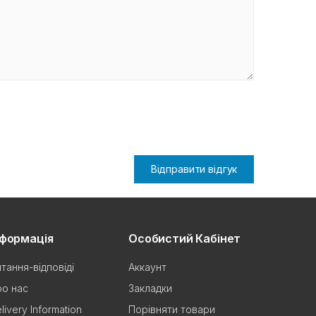
Відправити відгук
нформація
Особистий Кабінет
тання-відповіді
Аккаунт
о нас
Закладки
livery Information
Порівняти товари