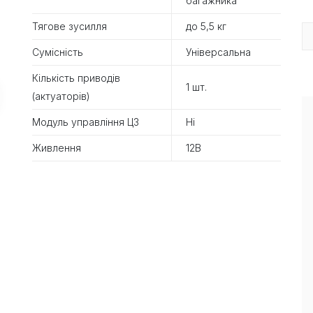
багажника
Тягове зусилля
до 5,5 кг
Сумісність
Універсальна
Кількість приводів
1 шт.
(актуаторів)
Модуль управління ЦЗ
Ні
Живлення
12В