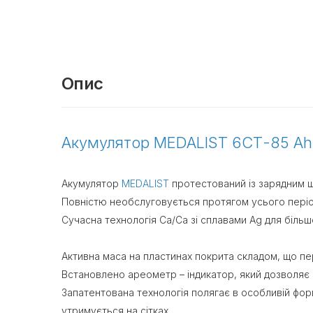
Опис
Акумулятор MEDALIST 6СТ-85 Ah 
Акумулятор
MEDALIST
протестований із зарядним 
Повністю необслуговується протягом усього період
Сучасна технологія Ca/Ca зі сплавами Ag для більш
Активна маса на пластинах покрита складом, що пе
Встановлено ареометр – індикатор, який дозволяє
Запатентована технологія полягає в особливій форм
утримується на сітках.