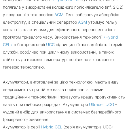
полягала у використанні колоїдного полісилікагелю (inf. SiO2)
у поєднанні з технологією
AGM
. Гель забезпечує абсорбцію
електроліту, а спеціальний сепаратор
AGM
утримує гель у
контакті з пластинами для ефективного перенесення іонів
протягом тривалого часу. Використання технології
«Hybrid
GEL»
в батареях серії
UCG
підвищило їхню надійність і термін
служби, особливо при циклічному використанні, а також
стійкість до високих температур, порівняно з класичною
гелевою технологією.
Акумулятори, виготовлені за цією технологією, мають вищу
енергоємність при тій же вазі в порівнянні з іншими
традиційними технологіями і показують кращу продуктивність
навіть при глибоких розрядах. Акумулятори
Ultracell UCG
–
чудовий вибір для використання в системах безперебійного
(резервного) живлення.
Акумулятор із серії
Hybrid GEL
(серія акумуляторів UCG)