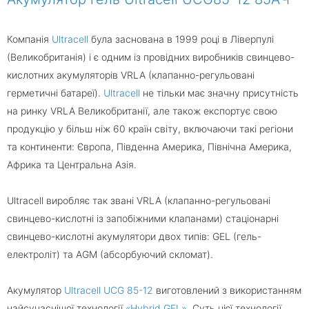
Компанія
Ultracell
була заснована в 1999 році в Ліверпулі
(Великобританія) і є одним із провідних виробників свинцево-
кислотних акумуляторів VRLA (клапанно-регульовані
герметичні батареї).
Ultracell
не тільки має значну присутність
на ринку VRLA Великобританії, але також експортує свою
продукцію у більш ніж 60 країн світу, включаючи такі регіони
та континенти: Європа, Південна Америка, Північна Америка,
Африка та Центральна Азія.
Ultracell виробляє так звані VRLA (клапанно-регульовані
свинцево-кислотні із запобіжними клапанами) стаціонарні
свинцево-кислотні акумулятори двох типів: GEL (гель-
електроліт) та AGM (абсорбуючий скломат).
Акумулятор
Ultracell UCG 85-12
виготовлений з використанням
найсучаснішої технології
«Hybrid GEL»
. Суть цієї технології