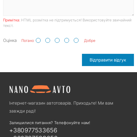
Примітка:
HTML розмітка не підтримується! Використовуйте звичайний
текст.
Оцінка
Погано
Добре
Відправити відгук
Інтернет-магазин автотоварів. Приходьте! Ми вам
завжди раді!
Залишилися питання? Телефонуйте нам!
+380977533656