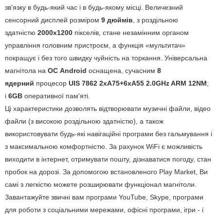
зв'язку в будь-який час і в будь-якому місці. Величезний
сенсорний дисплей розміром
9 дюймів
, з роздільною
здатністю
2000х1200
пікселів, стане незамінним органом
управління головним пристроєм, а функція «мультитач»
покращує і без того швидку чуйність на торкання. Універсальна
магнітола на
ОС Android
оснащена, сучасним
8
ядерний
процесор
UIS 7862 2xA75+6xA55 2.0GHz ARM 12NM
;
і
6GB
оперативної пам'яті.
Ці характеристики дозволять відтворювати музичні файли, відео
файли (з високою роздільною здатністю), а також
використовувати будь-які навігаційні програми без гальмування і
з максимальною комфортністю. За рахунок WiFi є можливість
виходити в інтернет, отримувати пошту, дізнаватися погоду, стан
пробок на дорозі. За допомогою встановленого Play Market, Ви
самі з легкістю можете розширювати функціонал магнітоли.
Завантажуйте звичні вам програми YouTube, Skype, програми
для роботи з соціальними мережами, офісні програми, ігри - і