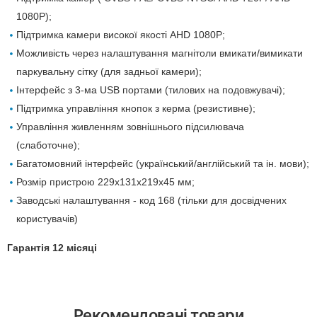
1080P);
Підтримка камери високої якості AHD 1080P;
Можливість через налаштування магнітоли вмикати/вимикати
паркувальну сітку (для задньої камери);
Інтерфейс з 3-ма USB портами (тилових на подовжувачі);
Підтримка управління кнопок з керма (резистивне);
Управління живленням зовнішнього підсилювача
(слаботочне);
Багатомовний інтерфейс (український/англійський та ін. мови);
Розмір пристрою 229х131х219х45 мм;
Заводські налаштування - код 168 (тільки для досвідчених
користувачів)
Гарантія 12 місяці
Рекомендовані товари