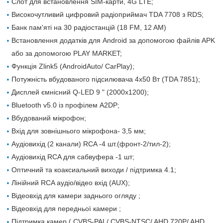
Слот для встановлення SIM-карти, 4G LTE;
Високочутливий цифровий радіоприймач TDA 7708 з RDS;
Банк пам'яті на 30 радіостанцій (18 FM, 12 AM)
Встановлення додатків для Android за допомогою файлів APK
або за допомогою PLAY MARKET;
Функція Zlink5 (AndroidAuto/ CarPlay);
Потужність вбудованого підсилювача 4х50 Вт (TDA 7851);
Дисплей ємнісний Q-LED 9 " (2000х1200);
Bluetooth v5.0 із профілем A2DP;
Вбудований мікрофон;
Вхід для зовнішнього мікрофона- 3,5 мм;
Аудіовихід (2 канали) RCA -4 шт.(фронт-2/тил-2);
Аудіовихід RCA для сабвуфера -1 шт;
Оптичний та коаксиальний виходи / підтримка 4.1;
Лінійний RCA аудіо/відео вхід (AUX);
Відеовхід для камери заднього огляду ;
Відеовхід для передньої камери ;
Підтримка камер ( CVBS-PAL/ CVBS-NTSC/ AHD 720P/ AHD