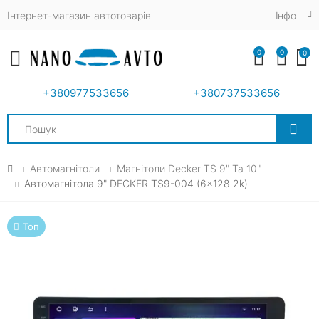
Інтернет-магазин автотоварів
Iнфо
0
0
0
Toggle mobile menu
+380977533656
+380737533656
Search
Автомагнітоли
Магнітоли Decker TS 9" Та 10"
Автомагнітола 9" DECKER TS9-004 (6x128 2k)
Топ