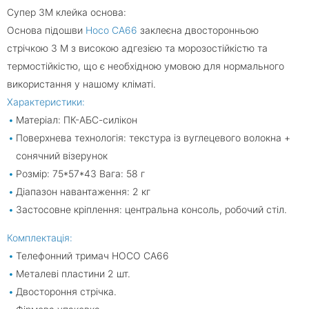
Супер 3М клейка основа:
Основа підошви
Hoco CA66
заклеєна двосторонньою
стрічкою 3 М з високою адгезією та морозостійкістю та
термостійкістю, що є необхідною умовою для нормального
використання у нашому кліматі.
Характеристики:
Матеріал: ПК-АБС-силікон
Поверхнева технологія: текстура із вуглецевого волокна +
сонячний візерунок
Розмір: 75*57*43 Вага: 58 г
Діапазон навантаження: 2 кг
Застосовне кріплення: центральна консоль, робочий стіл.
Комплектація:
Телефонний тримач HOCO CA66
Металеві пластини 2 шт.
Двостороння стрічка.