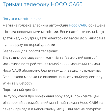
Тримач телефону HOCO CA66
Потужна магнітна сила:
Магнітна головка власника автомобіля
Hoco CA66
оснащена
шістьма неодимовими магнітами. Вони настільки сильні, що
здатні надійно утримувати електроніку вагою до 2 кілограмів
під час руху по дорозі ударами
Безпечний для роботи телефону:
Внутрішнє розташування магнітів та "замкнутий контур"
магнітного поля роблять автомобільний магнітний тримач
Hoco CA66 абсолютно безпечним для ваших інструментів.
Стільникова мережа не впливає на якість прийому сигналу
Wi-Fi та Bluetooth
Портативний дизайн:
Не турбуйтеся про обмеження зору водія, приклейте цей
мініатюрний автомобільний магнітний тримач Hoco CA66 на
панель приладів в непомітному місці, і він вас не потурбує