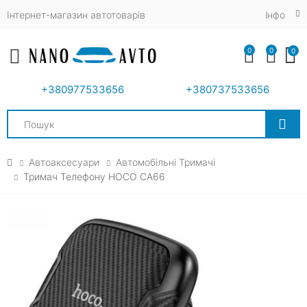
Інтернет-магазин автотоварів
Iнфо
0
0
0
Toggle mobile menu
+380977533656
+380737533656
Search
Автоаксесуари
Автомобільні Тримачі
Тримач Телефону HOCO CA66