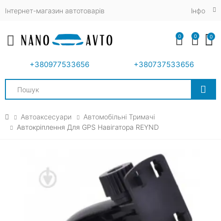
Інтернет-магазин автотоварів
Iнфо
0
0
0
Toggle mobile menu
+380977533656
+380737533656
Search
Автоаксесуари
Автомобільні Тримачі
Автокріплення Для GPS Навігатора REYND