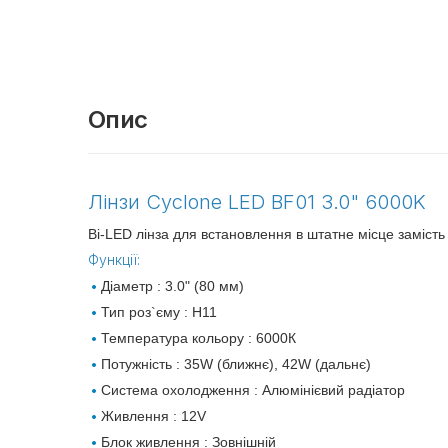
Опис
Лінзи Cyclone LED BF01 3.0" 6000K
Bi-LED лінза для встановлення в штатне місце заміс
Функції:
Діаметр :
3.0" (80 мм)
Тип роз`єму : Н11
Температура кольору : 6000К
Потужність : 35W (ближнє), 42W (дальнє)
Система охолодження : Алюмінієвий радіатор
Живлення : 12V
Блок живлення : Зовнішній