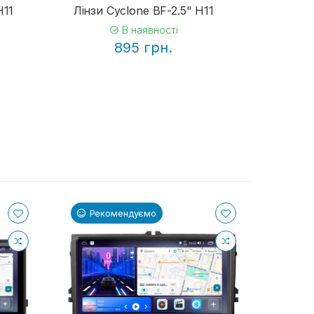
H11
Лінзи Cyclone BF-2.5" H11
Лінзи 
В наявності
Не
895 грн.
Рекомендуємо