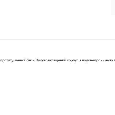
ть протитуманної лінзи Вологозахищений корпус з водонепроникно