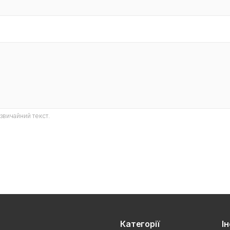
звичайний текст.
Категорії
І