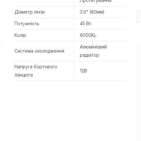
Протитуманна
Діаметр лінзи
3.0" (80мм)
Потужність
45 Вт.
Колір
6000KL
Алюмінієвий
Система охолодження
радіатор
Напруга бортового
12В
ланцюга