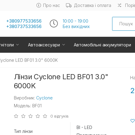
Про нас
Доставка і оплата
Порі
Search
+380977533656
10:00 - 19:00
+380737533656
Без вихiдних
нітоли
Автоаксесуари
Автомобільні аккумулятори
Cyclone LED BF01 3.0" 6000K
Лінзи Cyclone LED BF01 3.0"
На
6000K
2
Виробник:
Cyclone
Модель: BF01
0 відгуків
BI - LED
Тип лінзи