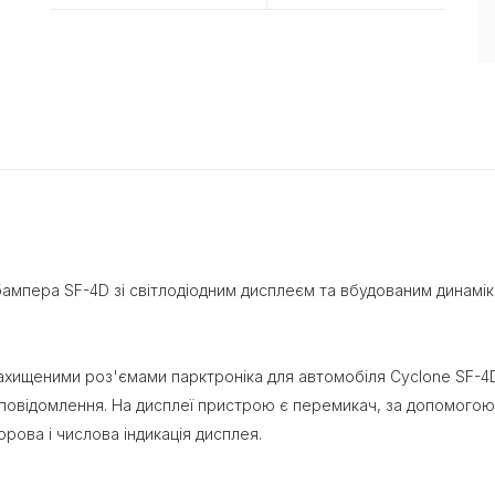
ампера SF-4D зі світлодіодним дисплеєм та вбудованим динамі
ахищеними роз'ємами парктроніка для автомобіля Cyclone SF-4D
повідомлення. На дисплеї пристрою є перемикач, за допомогою
рова і числова індикація дисплея.