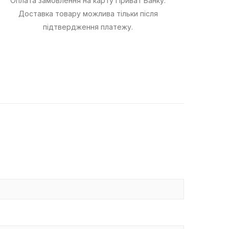
Оплата замовлення на карту Приват Банку.
Доставка товару можлива тільки після
підтвердження платежу.