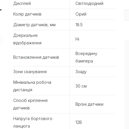
Дисплей
Світлодіодний
Колір датчиків
Сірий
Діаметр датчиків, мм
18.5
Дзеркальне
Ні
відображення
Всередину
Встановлення датчиків
бампера
Зони сканування
Ззаду
Мінімальна робоча
30 см
дистанція
Спосіб кріплення
Врізні датчики
датчиків
Напруга бортового
12В
ланцюга