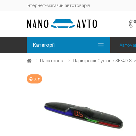
Інтернет-магазин автотоварів
Категорії
Автомаг
Парктронікі
Парктронік Cyclone SF-4D Silv
Хіт