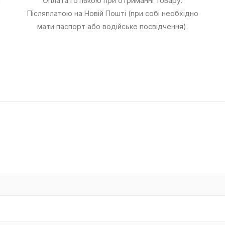
ї
Оплата готівкою при отриманні товару.
Післяплатою на Новій Пошті (при собі необхідно
мати паспорт або водійське посвідчення).