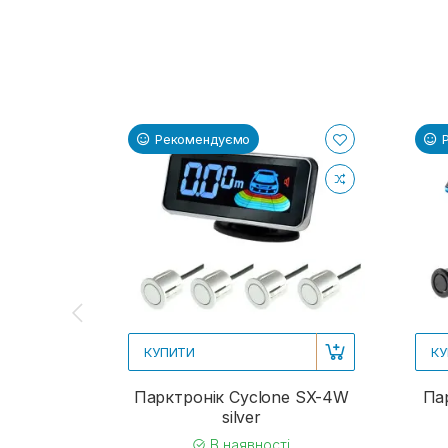
Рекомендуємо
КУПИТИ
КУ
Парктронік Cyclone SX-4W
Па
silver
В наявності