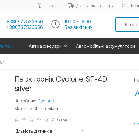
Про нас
Доставка і оплата
Порі
Search
+380977533656
10:00 - 19:00
+380737533656
Без вихiдних
нітоли
Автоаксесуари
Автомобільні аккумулятори
er
Парктронік Cyclone SF-4D
На
silver
7
Виробник:
Cyclone
Модель: SF-4D-silver
0 відгуків
Кількість датчиків
4