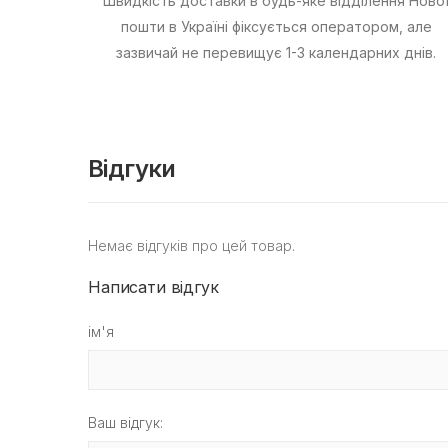
Швидкість доставки в будь-яке відділення Ново
пошти в Україні фіксується оператором, але
зазвичай не перевищує 1-3 календарних днів.
Відгуки
Немає відгуків про цей товар.
Написати відгук
ім'я
Ваш відгук: