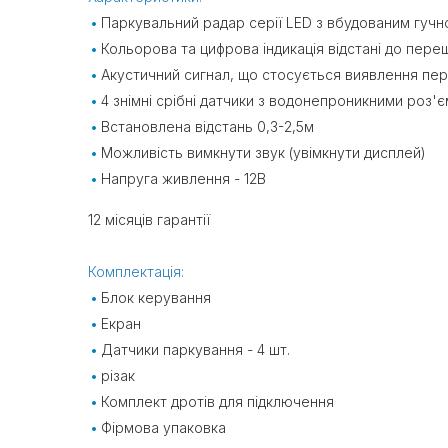
Паркувальний радар серії LED з вбудованим гуч
Кольорова та цифрова індикація відстані до пере
Акустичний сигнал, що стосується виявлення пе
4 знімні срібні датчики з водонепроникними роз'
Встановлена ​​відстань 0,3-2,5м
Можливість вимкнути звук (увімкнути дисплей)
Напруга живлення - 12В
12 місяців гарантії
Комплектація:
Блок керування
Екран
Датчики паркування - 4 шт.
різак
Комплект дротів для підключення
Фірмова упаковка