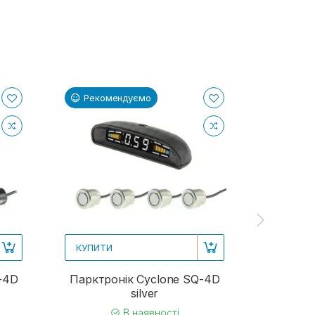
Рекомендуємо
Реком
КУПИТИ
КУПИТИ
-4D
Парктронік Cyclone SQ-4D
Парктр
silver
В наявності