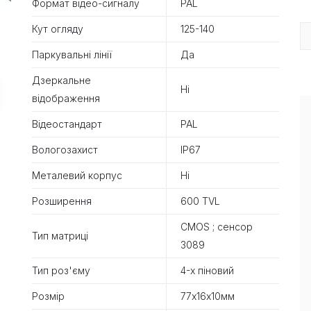
Формат відео-сигналу
PAL
Кут огляду
125-140
Паркувальні лінії
Да
Дзеркальне
Ні
відображення
Відеостандарт
PAL
Вологозахист
IP67
Металевий корпус
Ні
Розширення
600 TVL
CMOS ; сенсор
Тип матриці
3089
Тип роз'єму
4-х піновий
Розмір
77х16х10мм