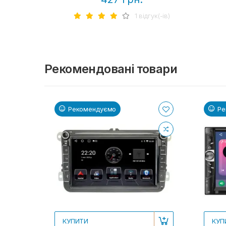
1 вiдгук(-iв)
Рекомендовані товари
Рекомендуємо
Ре
КУПИТИ
КУП