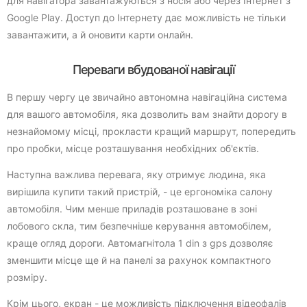
для навігатора завантажуються з носія або через Інтернет з
Google Play. Доступ до Інтернету дає можливість не тільки
завантажити, а й оновити карти онлайн.
Переваги вбудованої навігації
В першу чергу це звичайно автономна навігаційна система
для вашого автомобіля, яка дозволить вам знайти дорогу в
незнайомому місці, прокласти кращий маршрут, попередить
про пробки, місце розташування необхідних об'єктів.
Наступна важлива перевага, яку отримує людина, яка
вирішила купити такий пристрій, - це ергономіка салону
автомобіля. Чим менше приладів розташоване в зоні
лобового скла, тим безпечніше керування автомобілем,
краще огляд дороги. Автомагнітола 1 din з gps дозволяє
зменшити місце ще й на панелі за рахунок компактного
розміру.
Крім цього, екран - це можливість підключення відеофалів