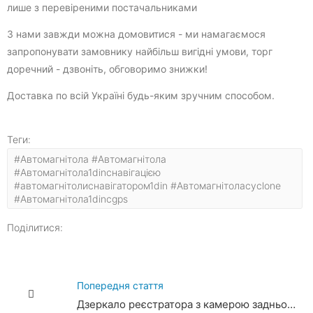
лише з перевіреними постачальниками
З нами завжди можна домовитися - ми намагаємося
запропонувати замовнику найбільш вигідні умови, торг
доречний - дзвоніть, обговоримо знижки!
Доставка по всій Україні будь-яким зручним способом.
Теги:
#Автомагнітола #Автомагнітола
#Автомагнітола1dinснавігацією
#автомагнітолиснавігатором1din #Автомагнітолаcyclone
#Автомагнітола1dinсgps
Поділитися:
Попередня стаття
Дзеркало реєстратора з камерою заднього виду