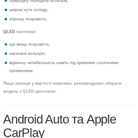
природну передачу кольорів;
широкі кути огляду;
хорошу яскравість.
QLED
пропонує:
ще вищу яскравість;
насичені кольори;
відмінну читабельність навіть під прямими сонячними
променями.
Якщо різниця у вартості невелика, рекомендуємо обирати
модель з QLED-дисплеєм.
Android Auto та Apple
CarPlay