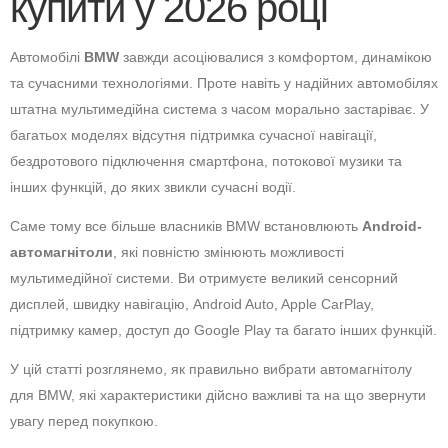
купити у 2026 році
Автомобілі
BMW
завжди асоціювалися з комфортом, динамікою
та сучасними технологіями. Проте навіть у надійних автомобілях
штатна мультимедійна система з часом морально застаріває. У
багатьох моделях відсутня підтримка сучасної навігації,
бездротового підключення смартфона, потокової музики та
інших функцій, до яких звикли сучасні водії.
Саме тому все більше власників BMW встановлюють
Android-
автомагнітоли
, які повністю змінюють можливості
мультимедійної системи. Ви отримуєте великий сенсорний
дисплей, швидку навігацію, Android Auto, Apple CarPlay,
підтримку камер, доступ до Google Play та багато інших функцій.
У цій статті розглянемо, як правильно вибрати автомагнітолу
для BMW, які характеристики дійсно важливі та на що звернути
увагу перед покупкою.