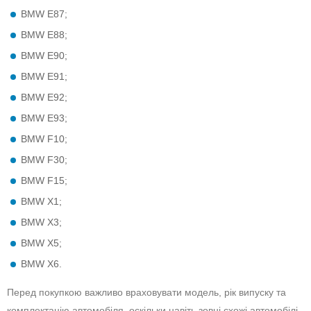
BMW E87;
BMW E88;
BMW E90;
BMW E91;
BMW E92;
BMW E93;
BMW F10;
BMW F30;
BMW F15;
BMW X1;
BMW X3;
BMW X5;
BMW X6.
Перед покупкою важливо враховувати модель, рік випуску та
комплектацію автомобіля, оскільки навіть зовні схожі автомобілі