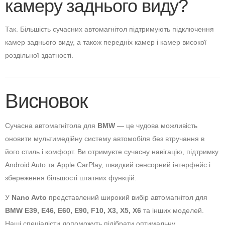
камеру заднього виду?
Так. Більшість сучасних автомагнітол підтримують підключення
камер заднього виду, а також передніх камер і камер високої
роздільної здатності.
Висновок
Сучасна автомагнітола для
BMW
— це чудова можливість
оновити мультимедійну систему автомобіля без втручання в
його стиль і комфорт. Ви отримуєте сучасну навігацію, підтримку
Android Auto та Apple CarPlay, швидкий сенсорний інтерфейс і
збереження більшості штатних функцій.
У
Nano Avto
представлений широкий вибір автомагнітол для
BMW E39, E46, E60, E90, F10, X3, X5, X6
та інших моделей.
Наші спеціалісти допоможуть підібрати оптимальну