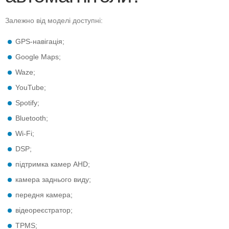
Залежно від моделі доступні:
GPS-навігація;
Google Maps;
Waze;
YouTube;
Spotify;
Bluetooth;
Wi-Fi;
DSP;
підтримка камер AHD;
камера заднього виду;
передня камера;
відеореєстратор;
TPMS;