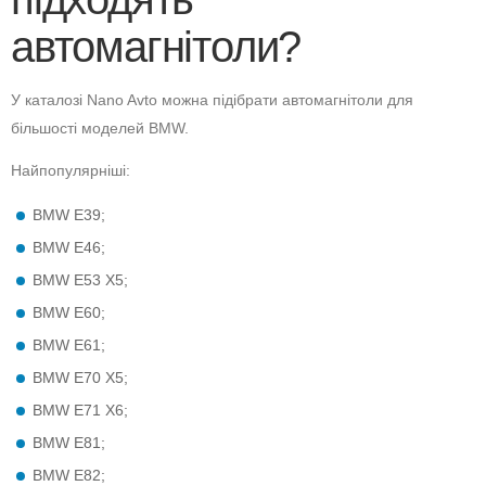
автомагнітоли?
У каталозі Nano Avto можна підібрати автомагнітоли для
більшості моделей BMW.
Найпопулярніші:
BMW E39;
BMW E46;
BMW E53 X5;
BMW E60;
BMW E61;
BMW E70 X5;
BMW E71 X6;
BMW E81;
BMW E82;