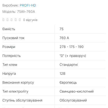
Виробник:
PROFI-HD
Модель: 75Ah-760A
0 відгуків
Ємність
75
Пусковий ток
760 А
Розміри
278 - 175 - 190
Полярність
"0" (+ праворуч)
Тип клем
Стандартні
Напруга
12В
Виконання корпусу
Європеєць
Тип електроліту
Свинцево-кислотний
Ступінь обслуговування
Обслуговуваний