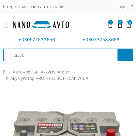
Інтернет-магазин автотоварів
Iнфо
0
0
0
Toggle mobile menu
+380977533656
+380737533656
Search
Автомобільні Аккумулятори
Акумулятор PROFI HD 6CT-75Ah 760A