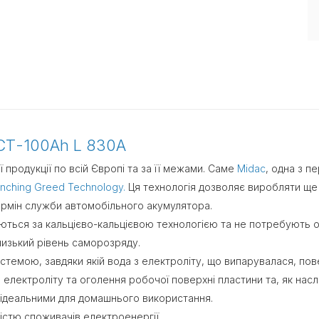
СТ-100Ah L 830A
 продукції по всій Європі та за її межами. Саме
Midac
, одна з п
nching Greed Technology.
Ця технологія дозволяє виробляти ще я
рмін служби автомобільного акумулятора.
ться за кальцієво-кальцієвою технологією та не потребують 
низький рівень саморозряду.
емою, завдяки якій вода з електроліту, що випарувалася, пове
електроліту та оголення робочої поверхні пластини та, як насл
ідеальними для домашнього використання.
кістю споживачів електроенергії.