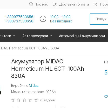
Про нас
Доставка і оплата
Порі
Search
+380977533656
10:00 - 19:00
+380737533656
Без вихiдних
нітоли
Автоаксесуари
Автомобільні аккумулятори
IDAC Hermeticum 6СТ-100Ah L 830A
Акумулятор MIDAC
На
Hermeticum HL 6СТ-100Ah
5
830A
Виробник:
Midac
Модель: Hermeticum-100Ah
0 відгуків