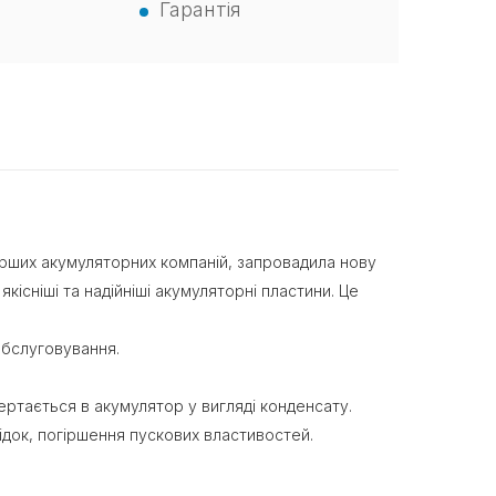
Гарантія
ерших акумуляторних компаній, запровадила нову
кісніші та надійніші акумуляторні пластини. Це
обслуговування.
ртається в акумулятор у вигляді конденсату.
ідок, погіршення пускових властивостей.