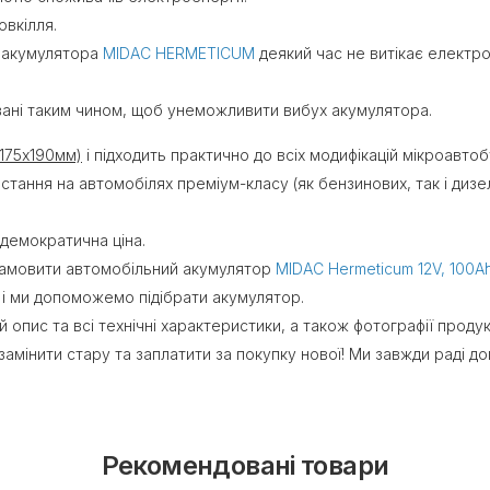
вкілля.
з акумулятора
MIDAC HERMETICUM
деякий час не витікає електро
ані таким чином, щоб унеможливити вибух акумулятора.
х175х190мм)
і підходить практично до всіх модифікацій мікроавто
тання на автомобілях преміум-класу (як бензинових, так і дизе
демократична ціна.
амовити автомобільний акумулятор
MIDAC Hermeticum 12V, 100Ah,
 і ми допоможемо підібрати акумулятор.
опис та всі технічні характеристики, а також фотографії продукці
амінити стару та заплатити за покупку нової! Ми завжди раді д
Рекомендовані товари