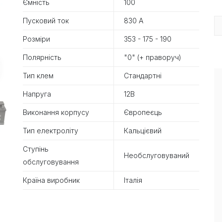
Ємність
100
Пусковий ток
830 А
Розміри
353 - 175 - 190
Полярність
"0" (+ праворуч)
Тип клем
Стандартні
Напруга
12В
Виконання корпусу
Європеєць
Тип електроліту
Кальцієвий
Ступінь
Необслуговуваний
обслуговування
Країна виробник
Італія