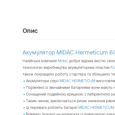
Опис
Акумулятор MIDAC Hermeticum 6
Італійська компанія
Midac
добре відома якістю своєї
технологію виробництва акумуляторних пластин
Pu
також покращило роботу стартера та збільшило те
Акумулятори серії
MIDAC HERMETICUM
виготовляю
Порівняно із звичайними батареями вони мають 
Оснащений подвійною кришкою з лабіринтною сист
Таким чином, виключається ризик зниження рівня 
Ці переваги роблять батареї
MIDAC HERMETICUM
Відмінно працює на іномарках із підвищеною кіль