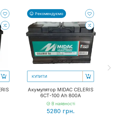
Рекомендуємо
Реком
КУПИТИ
КУПИТИ
ERIS
Акумулятор MIDAC CELERIS
Аку
6СТ-100 Ah 800A
Herme
В наявності
5280 грн.