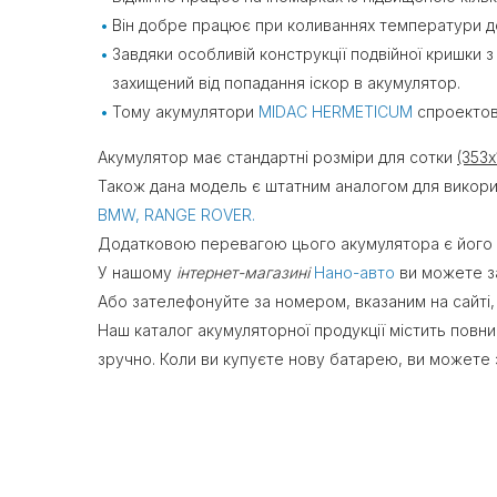
Він добре працює при коливаннях температури до
Завдяки особливій конструкції подвійної кришки 
захищений від попадання іскор в акумулятор.
Тому акумулятори
MIDAC HERMETICUM
спроектов
Акумулятор має стандартні розміри для сотки
(353
Також дана модель є штатним аналогом для викорис
BMW, RANGE ROVER.
Додатковою перевагою цього акумулятора є його 
У нашому
інтернет-магазині
Нано-авто
ви можете з
Або зателефонуйте за номером, вказаним на сайті,
Наш каталог акумуляторної продукції містить повний 
зручно. Коли ви купуєте нову батарею, ви можете з