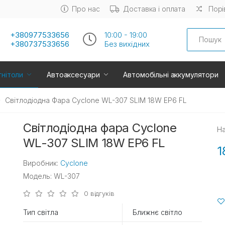
Про нас
Доставка і оплата
Порі
Search
+380977533656
10:00 - 19:00
+380737533656
Без вихiдних
нітоли
Автоаксесуари
Автомобільні аккумулятори
Світлодіодна Фара Cyclone WL-307 SLIM 18W EP6 FL
Світлодіодна фара Cyclone
На
WL-307 SLIM 18W EP6 FL
1
Виробник:
Cyclone
Модель: WL-307
0 відгуків
Тип світла
Ближнє світло