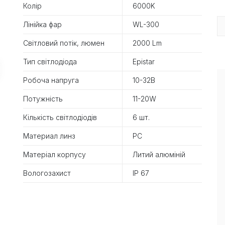
Колір
6000K
Лінійка фар
WL-300
Світловий потік, люмен
2000 Lm
Тип світлодіода
Epistar
Робоча напруга
10-32В
Потужність
11-20W
Кількість світлодіодів
6 шт.
Материал линз
PC
Матеріал корпусу
Литий алюміній
Вологозахист
IP 67