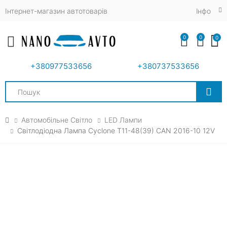
Інтернет-магазин автотоварів
Iнфо
0
0
0
Toggle mobile menu
+380977533656
+380737533656
Search
Автомобільне Світло
LED Лампи
Світлодіодна Лампа Cyclone T11-48(39) CAN 2016-10 12V