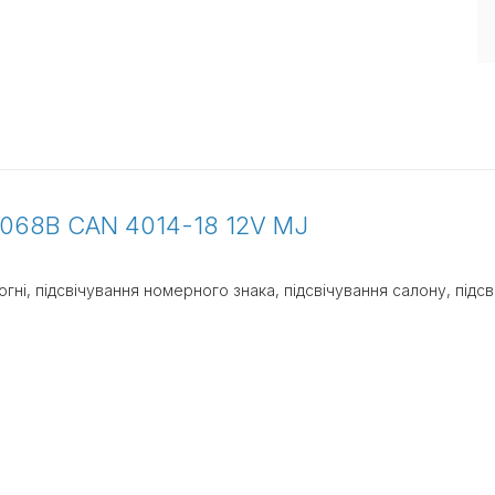
-068B CAN 4014-18 12V MJ
гні, підсвічування номерного знака, підсвічування салону, підс