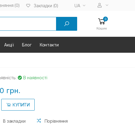
вняння (0)
UA
Закладки (0)
0
Кошик
Акції
Блог
Контакти
явність:
В наявності
0 грн.
КУПИТИ
В закладки
Порівняння