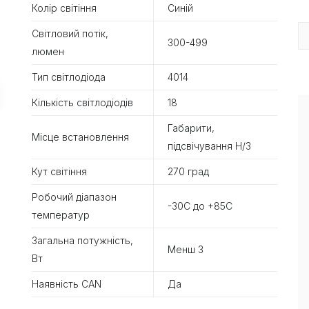
Колір світіння
Синій
Світловий потік,
300-499
люмен
Тип світлодіода
4014
Кількість світлодіодів
18
Габарити,
Місце встановлення
підсвічування Н/З
Кут світіння
270 град
Робочий діапазон
-30С до +85С
температур
Загальна потужність,
Менш 3
Вт
Наявність CAN
Да