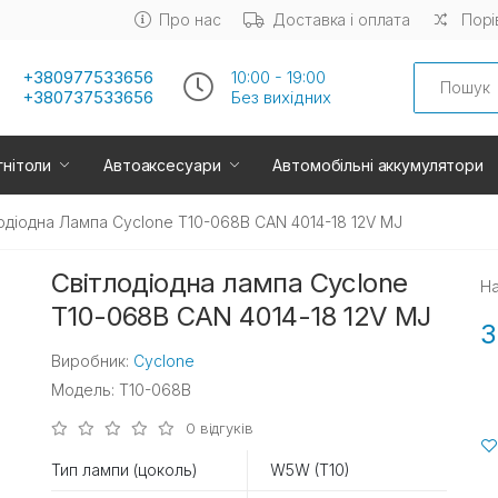
Про нас
Доставка і оплата
Порі
Search
+380977533656
10:00 - 19:00
+380737533656
Без вихiдних
нітоли
Автоаксесуари
Автомобільні аккумулятори
одіодна Лампа Cyclone T10-068B CAN 4014-18 12V MJ
Світлодіодна лампа Cyclone
На
T10-068B CAN 4014-18 12V MJ
3
Виробник:
Cyclone
Модель: T10-068B
0 відгуків
Тип лампи (цоколь)
W5W (T10)