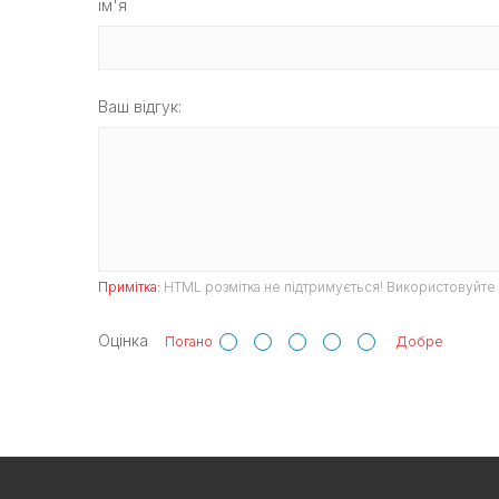
ім'я
Ваш відгук:
Примітка:
HTML розмітка не підтримується! Використовуйте 
Оцінка
Погано
Добре