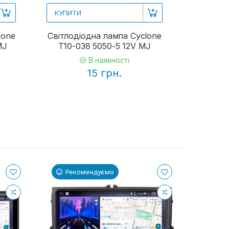
КУПИТИ
КУПИТИ
lone
Світлодіодна лампа Cyclone
Світлоді
MJ
T10-038 5050-5 12V MJ
T10-0
В наявності
15 грн.
Рекомендуємо