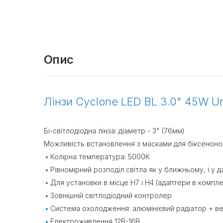
Опис
Лінзи Cyclone LED BL 3.0" 45W Un
Бі-світлодіодна лінза: діаметр - 3" (76мм)
Можливість встановлення з масками для біксенонов
Колірна температура: 5000К
Рівномірний розподіл світла як у ближньому, і у д
Для установки в місце H7 і H4 (адаптери в компле
Зовнішній світлодіодний контролер
Система охолодження: алюмінієвий радіатор + в
Електроживлення 12В-16В