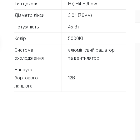
Тип цоколя
H7, H4 Hi/Low
Діаметр лінзи
3.0" (76мм)
Потужність
45 Вт.
Колір
5000KL
Система
алюмінієвий радіатор
охолодження
та вентилятор
Напруга
бортового
12В
ланцюга