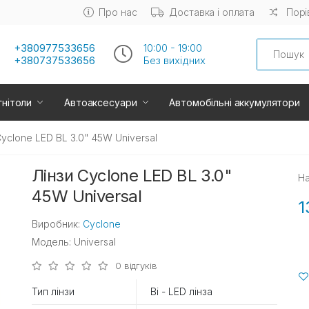
Про нас
Доставка і оплата
Порі
Search
+380977533656
10:00 - 19:00
+380737533656
Без вихiдних
нітоли
Автоаксесуари
Автомобільні аккумулятори
Cyclone LED BL 3.0" 45W Universal
Лінзи Cyclone LED BL 3.0"
На
45W Universal
1
Виробник:
Cyclone
Модель: Universal
0 відгуків
Тип лінзи
Bi - LED лінза