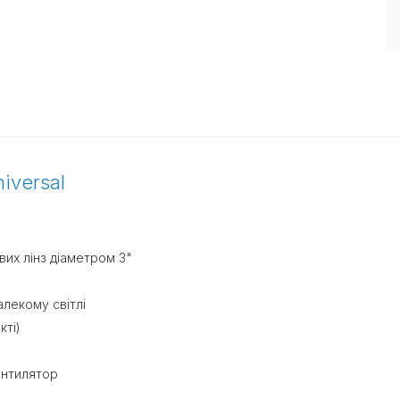
iversal
их лінз діаметром 3"
алекому світлі
кті)
ентилятор