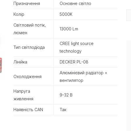
Призначення
Основне світло
Колір
5000K
Світловий потік,
13000 Lm
люмен
CREE light source
Тип світлодіода
technology
Лінійка
DECKER PL-08
Алюмінієвий радіатор +
Охолодження
вентилятор
Напруга
9-32 B
живлення
Наявність CAN
Так