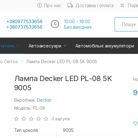
Про нас
Доставка і оплата
Порі
Search
+380977533656
10:00 - 19:00
+380737533656
Без вихiдних
нітоли
Автоаксесуари
Автомобільні аккумулятори
о Свiтла
Лампа Decker LED PL-08 5K 9005
Лампа Decker LED PL-08 5K
На
9005
9
Виробник:
Decker
Модель: PL-08
0 відгуків
Тип цоколя
9005