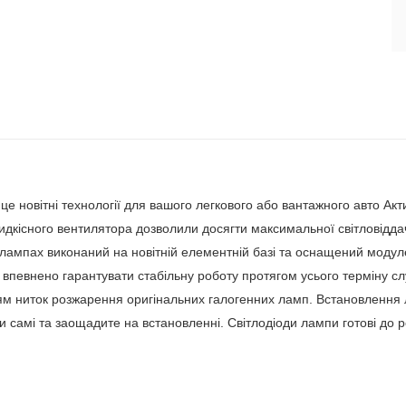
 це новітні технології для вашого легкового або вантажного авто А
дкісного вентилятора дозволили досягти максимальної світловіддач
лампах виконаний на новітній елементній базі та оснащений моду
впевнено гарантувати стабільну роботу протягом усього терміну сл
ям ниток розжарення оригінальних галогенних ламп. Встановлення л
самі та заощадите на встановленні. Світлодіоди лампи готові до р