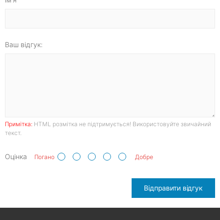
Ваш відгук:
Примітка:
HTML розмітка не підтримується! Використовуйте звичайний
текст.
Оцінка
Погано
Добре
Відправити відгук