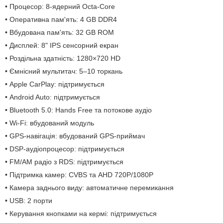
• Процесор: 8-ядерний Octa-Core
• Оперативна пам'ять: 4 GB DDR4
• Вбудована пам'ять: 32 GB ROM
• Дисплей: 8" IPS сенсорний екран
• Роздільна здатність: 1280×720 HD
• Ємнісний мультитач: 5–10 торкань
• Apple CarPlay: підтримується
• Android Auto: підтримується
• Bluetooth 5.0: Hands Free та потокове аудіо
• Wi-Fi: вбудований модуль
• GPS-навігація: вбудований GPS-приймач
• DSP-аудіопроцесор: підтримується
• FM/AM радіо з RDS: підтримується
• Підтримка камер: CVBS та AHD 720P/1080P
• Камера заднього виду: автоматичне перемикання
• USB: 2 порти
• Керування кнопками на кермі: підтримується