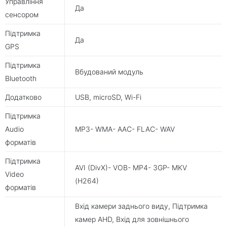
Управління
Да
сенсором
Підтримка
Да
GPS
Підтримка
Вбудований модуль
Bluetooth
Додатково
USB, microSD, Wi-Fi
Підтримка
Audio
MP3- WMA- AAC- FLAC- WAV
форматів
Підтримка
AVI (DivX)- VOB- MP4- 3GP- MKV
Video
(H264)
форматів
Вхід камери заднього виду, Підтримка
камер AHD, Вхід для зовнішнього