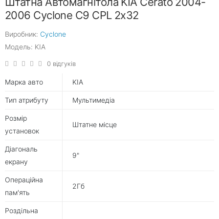
Штатна Автомагнітола KIA Cerato 2004-
2006 Cyclone C9 CPL 2x32
Виробник:
Cyclone
Модель: KIA
0 відгуків
Марка авто
KIA
Тип атрибуту
Мультимедіа
Розмір
Штатне місце
установок
Діагональ
9"
екрану
Операційна
2Гб
пам'ять
Роздільна