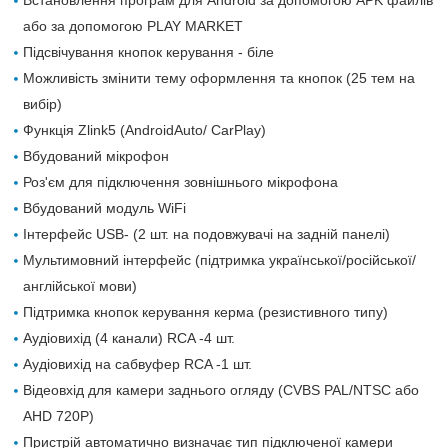
Встановлення програм для Android за допомогою APK файлів
або за допомогою PLAY MARKET
Підсвічування кнопок керування - біле
Можливість змінити тему оформлення та кнопок (25 тем на
вибір)
Функція Zlink5 (AndroidAuto/ CarPlay)
Вбудований мікрофон
Роз'єм для підключення зовнішнього мікрофона
Вбудований модуль WiFi
Інтерфейс USB- (2 шт. на подовжувачі на задній панелі)
Мультимовний інтерфейс (підтримка української/російської/
англійської мови)
Підтримка кнопок керування керма (резистивного типу)
Аудіовихід (4 канали) RCA -4 шт.
Аудіовихід на сабвуфер RCA -1 шт.
Відеовхід для камери заднього огляду (CVBS PAL/NTSC або
AHD 720P)
Пристрій автоматично визначає тип підключеної камери