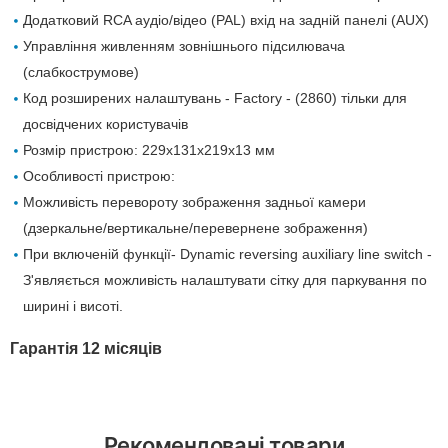
Додатковий RCA аудіо/відео (PAL) вхід на задній панелі (AUX)
Управління живленням зовнішнього підсилювача
(слабкострумове)
Код розширених налаштувань - Factory - (2860) тільки для
досвідчених користувачів
Розмір пристрою: 229х131х219х13 мм
Особливості пристрою:
Можливість перевороту зображення задньої камери
(дзеркальне/вертикальне/перевернене зображення)
При включеній функції- Dynamic reversing auxiliary line switch -
З'являється можливість налаштувати сітку для паркування по
ширині і висоті.
Гарантія 12 місяців
Рекомендовані товари