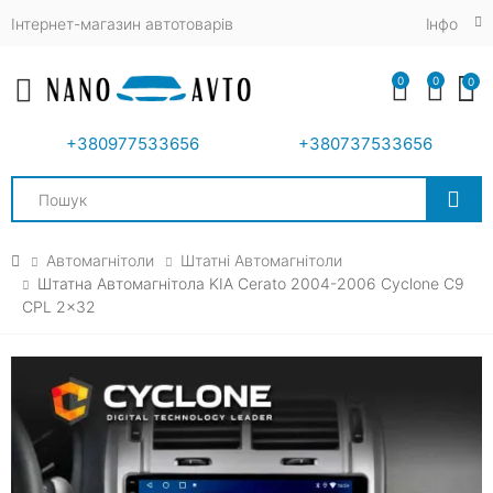
Інтернет-магазин автотоварів
Iнфо
0
0
0
Toggle mobile menu
+380977533656
+380737533656
Search
Автомагнітоли
Штатні Автомагнітоли
Штатна Автомагнітола KIA Cerato 2004-2006 Cyclone C9
CPL 2x32