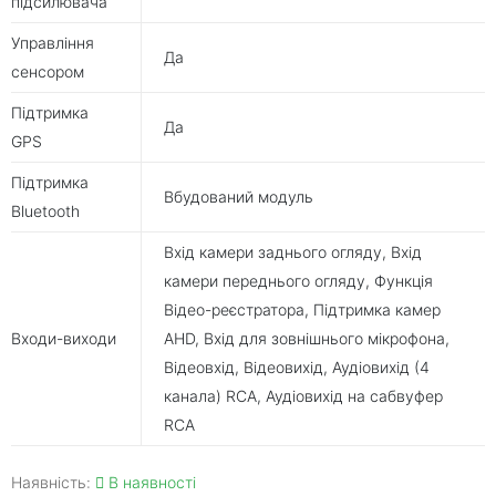
підсилювача
Управління
Да
сенсором
Підтримка
Да
GPS
Підтримка
Вбудований модуль
Bluetooth
Вхід камери заднього огляду, Вхід
камери переднього огляду, Функція
Відео-реєстратора, Підтримка камер
Входи-виходи
AHD, Вхід для зовнішнього мікрофона,
Відеовхід, Відеовихід, Аудіовихід (4
канала) RCA, Аудіовихід на сабвуфер
RCA
Наявність:
В наявності