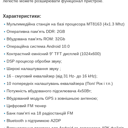
легкістю можете розширювати функціонал пристрою.
Характеристики:
Мультимедійна станція на базі процесора MT8163 (4x1.3 Mhz)
Оперативна пам'ять DDR: 2GB
Вбудована пам'ять ROM: 32Gb
Операційна система Android 10.0
Контрастний ємнісний 9" TFT дисплей (1024х600)
DSP процесор обробки звуку;
Широкі налаштування звуку ;
16 - смуговий еквалайзер (від 31 Hz- до 16 kHz);
10 попередніх налаштувань еквалайзера (Поп/ Рок і т.п.)
Потужність вбудованого підсилювача 4х50Вт;
Вбудований модуль GPS з зовнішньою антеною;
Цифровий FM тюнер
Банк пам'яті на 18 радіостанцій FM
Вluetooth з підтримкою A2DP