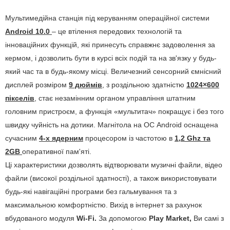
Мультимедійна станція під керуванням операційної системи
Android 10.0
– це втілення передових технологій та
інноваційних функцій, які принесуть справжнє задоволення за
кермом, і дозволить бути в курсі всіх подій та на зв'язку у будь-
який час та в будь-якому місці. Величезний сенсорний ємнісний
дисплей розміром
9 дюймів
, з роздільною здатністю
1024×600
пікселів
, стає незамінним органом управління штатним
головним пристроєм, а функція «мультитач» покращує і без того
швидку чуйність на дотики. Магнітола на ОС Android оснащена
сучасним
4-х ядерним
процесором із частотою в
1,2 Ghz та
2GB
оперативної пам'яті.
Ці характеристики дозволять відтворювати музичні файли, відео
файли (високої роздільної здатності), а також використовувати
будь-які навігаційні програми без гальмування та з
максимальною комфортністю. Вихід в інтернет за рахунок
вбудованого модуля
Wi-Fi.
За допомогою
Play Market,
Ви самі з