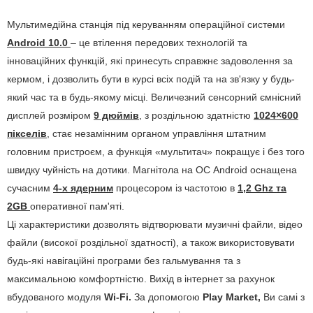
Мультимедійна станція під керуванням операційної системи
Android 10.0
– це втілення передових технологій та
інноваційних функцій, які принесуть справжнє задоволення за
кермом, і дозволить бути в курсі всіх подій та на зв'язку у будь-
який час та в будь-якому місці. Величезний сенсорний ємнісний
дисплей розміром
9 дюймів
, з роздільною здатністю
1024×600
пікселів
, стає незамінним органом управління штатним
головним пристроєм, а функція «мультитач» покращує і без того
швидку чуйність на дотики. Магнітола на ОС Android оснащена
сучасним
4-х ядерним
процесором із частотою в
1,2 Ghz та
2GB
оперативної пам'яті.
Ці характеристики дозволять відтворювати музичні файли, відео
файли (високої роздільної здатності), а також використовувати
будь-які навігаційні програми без гальмування та з
максимальною комфортністю. Вихід в інтернет за рахунок
вбудованого модуля
Wi-Fi.
За допомогою
Play Market,
Ви самі з