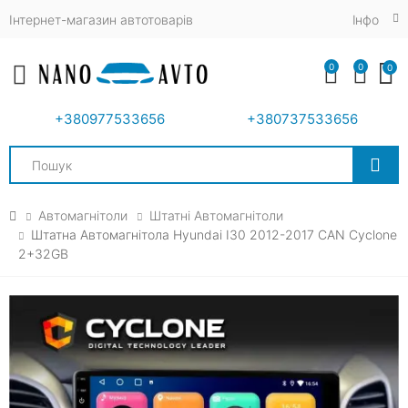
Інтернет-магазин автотоварів
Iнфо
0
0
0
Toggle mobile menu
+380977533656
+380737533656
Search
Автомагнітоли
Штатні Автомагнітоли
Штатна Автомагнітола Hyundai I30 2012-2017 CAN Cyclone
2+32GB