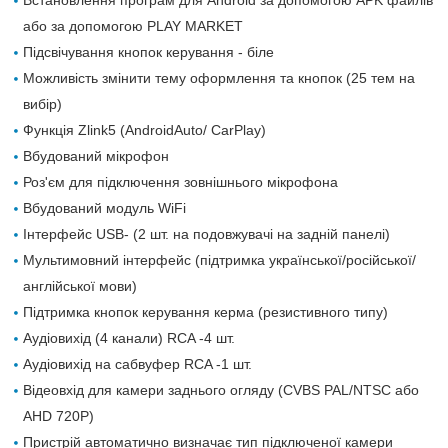
Встановлення програм для Android за допомогою APK файлів
або за допомогою PLAY MARKET
Підсвічування кнопок керування - біле
Можливість змінити тему оформлення та кнопок (25 тем на
вибір)
Функція Zlink5 (AndroidAuto/ CarPlay)
Вбудований мікрофон
Роз'єм для підключення зовнішнього мікрофона
Вбудований модуль WiFi
Інтерфейс USB- (2 шт. на подовжувачі на задній панелі)
Мультимовний інтерфейс (підтримка української/російської/
англійської мови)
Підтримка кнопок керування керма (резистивного типу)
Аудіовихід (4 канали) RCA -4 шт.
Аудіовихід на сабвуфер RCA -1 шт.
Відеовхід для камери заднього огляду (CVBS PAL/NTSC або
AHD 720P)
Пристрій автоматично визначає тип підключеної камери