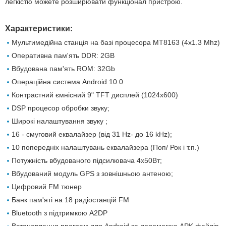
легкістю можете розширювати функціонал пристрою.
Характеристики:
Мультимедійна станція на базі процесора MT8163 (4x1.3 Mhz)
Оперативна пам'ять DDR: 2GB
Вбудована пам'ять ROM: 32Gb
Операційна система Android 10.0
Контрастний ємнісний 9" TFT дисплей (1024х600)
DSP процесор обробки звуку;
Широкі налаштування звуку ;
16 - смуговий еквалайзер (від 31 Hz- до 16 kHz);
10 попередніх налаштувань еквалайзера (Поп/ Рок і т.п.)
Потужність вбудованого підсилювача 4х50Вт;
Вбудований модуль GPS з зовнішньою антеною;
Цифровий FM тюнер
Банк пам'яті на 18 радіостанцій FM
Вluetooth з підтримкою A2DP