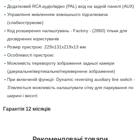
Додатковий RCA аудіо/відео (PAL) вхід на задній панелі (AUX)
Управління живленням зовнішнього підсилювача
(слабкострумове)
Код розширених налаштувань - Factory - (2860) тільки для
досвідчених користувачів
Розмір пристрою: 229х131х219х13 мм
Особливості пристрою:
Можливість перевороту зображення задньої камери
(дзеркальне/вертикальне/перевернене зображення)
При включеній функції- Dynamic reversing auxiliary line switch -
З'являється можливість налаштувати сітку для паркування по
ширині і висоті.
Гарантія 12 місяців
Рекомендовані товари