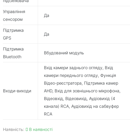
підсилювача
Управління
Да
сенсором
Підтримка
Да
GPS
Підтримка
Вбудований модуль
Bluetooth
Вхід камери заднього огляду, Вхід
камери переднього огляду, Функція
Відео-реєстратора, Підтримка камер
Входи-виходи
AHD, Вхід для зовнішнього мікрофона,
Відеовхід, Відеовихід, Аудіовихід (4
канала) RCA, Аудіовихід на сабвуфер
RCA
Наявність:
В наявності