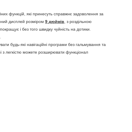
ійних функцій, які принесуть справжнє задоволення за
нісний дисплей розміром
9 дюймів
, з роздільною
окращує і без того швидку чуйність на дотики.
.
вати будь-які навігаційні програми без гальмування та
і з легкістю можете розширювати функціонал