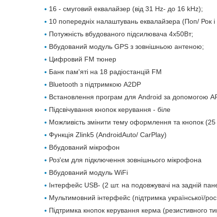
16 - смуговий еквалайзер (від 31 Hz- до 16 kHz);
10 попередніх налаштувань еквалайзера (Поп/ Рок і т
Потужність вбудованого підсилювача 4х50Вт;
Вбудований модуль GPS з зовнішньою антеною;
Цифровий FM тюнер
Банк пам'яті на 18 радіостанцій FM
Вluetooth з підтримкою A2DP
Встановлення програм для Android за допомогою 
Підсвічування кнопок керування - біле
Можливість змінити тему оформлення та кнопок (25 
Функція Zlink5 (AndroidAuto/ CarPlay)
Вбудований мікрофон
Роз'єм для підключення зовнішнього мікрофона
Вбудований модуль WiFi
Інтерфейс USB- (2 шт. на подовжувачі на задній пане
Мультимовний інтерфейс (підтримка української/росі
Підтримка кнопок керування керма (резистивного ти