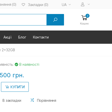
вняння (0)
UA
Закладки (0)
0
Кошик
Акції
Блог
Контакти
e 2+32GB
явність:
В наявності
500 грн.
КУПИТИ
В закладки
Порівняння