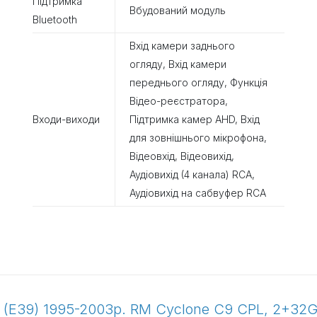
Підтримка
Вбудований модуль
Bluetooth
Вхід камери заднього
огляду, Вхід камери
переднього огляду, Функція
Відео-реєстратора,
Входи-виходи
Підтримка камер AHD, Вхід
для зовнішнього мікрофона,
Відеовхід, Відеовихід,
Аудіовихід (4 канала) RCA,
Аудіовихід на сабвуфер RCA
 (E39) 1995-2003р. RM Cyclone C9 CPL, 2+32