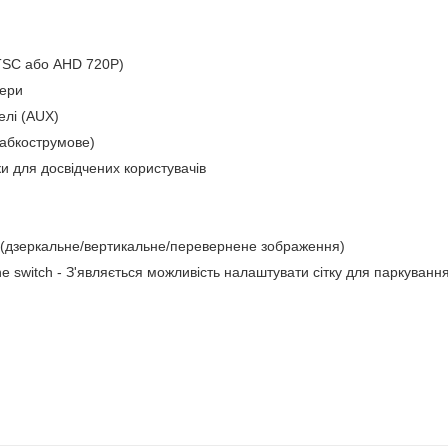
NTSC або AHD 720P)
мери
елі (AUX)
лабкострумове)
ки для досвідчених користувачів
 (дзеркальне/вертикальне/перевернене зображення)
ine switch - З'являється можливість налаштувати сітку для паркування