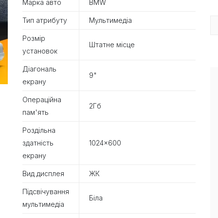
Марка авто
BMW
Тип атрибуту
Мультимедіа
Розмір
Штатне місце
установок
Діагональ
9"
екрану
Операційна
2Гб
пам'ять
Роздільна
здатність
1024×600
екрану
Вид дисплея
ЖК
Підсвічування
Біла
мультимедіа