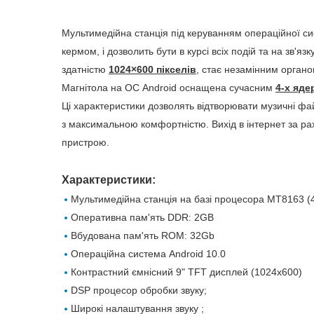
Мультимедійна станція під керуванням операційної с
кермом, і дозволить бути в курсі всіх подій та на зв'
здатністю
1024×600 пікселів
, стає незамінним органо
Магнітола на ОС Android оснащена сучасним
4-х яде
Ці характеристики дозволять відтворювати музичні файл
з максимальною комфортністю. Вихід в інтернет за р
пристрою.
Характеристики:
Мультимедійна станція на базі процесора MT8163 (
Оперативна пам'ять DDR: 2GB
Вбудована пам'ять ROM: 32Gb
Операційна система Android 10.0
Контрастний ємнісний 9" TFT дисплей (1024х600)
DSP процесор обробки звуку;
Широкі налаштування звуку ;