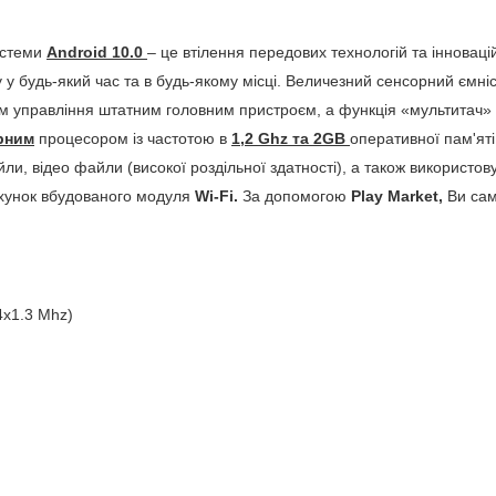
истеми
Android 10.0
– це втілення передових технологій та інновац
язку у будь-який час та в будь-якому місці. Величезний сенсорний єм
м управління штатним головним пристроєм, а функція «мультитач» п
рним
процесором із частотою в
1,2 Ghz та 2GB
оперативної пам'яті
и, відео файли (високої роздільної здатності), а також використову
ахунок вбудованого модуля
Wi-Fi.
За допомогою
Play Market,
Ви сам
4x1.3 Mhz)