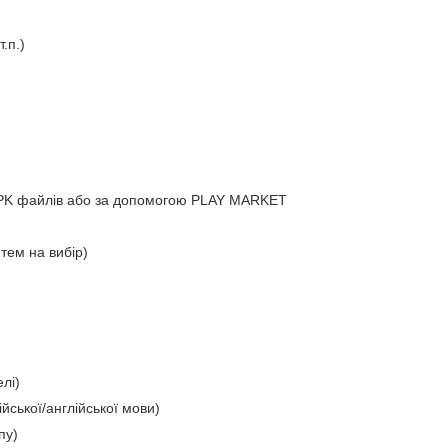
.п.)
APK файлів або за допомогою PLAY MARKET
тем на вибір)
лі)
йської/англійської мови)
пу)