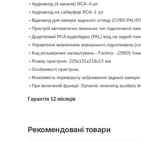
Аудіовихід (4 канали) RCA -4 шт.
Аудіовихід на сабвуфер RCA -1 шт.
Відеовхід для камери заднього огляду (CVBS PAL/
Пристрій автоматично визначає тип підключеної ка
Додатковий RCA аудіо/відео (PAL) вхід на задній пан
Управління живленням зовнішнього підсилювача (с
Код розширених налаштувань - Factory - (2860) тіль
Розмір пристрою: 229х131х219х13 мм
Особливості пристрою:
Можливість перевороту зображення задньої камери
При включеній функції- Dynamic reversing auxiliary l
Гарантія 12 місяців
Рекомендовані товари