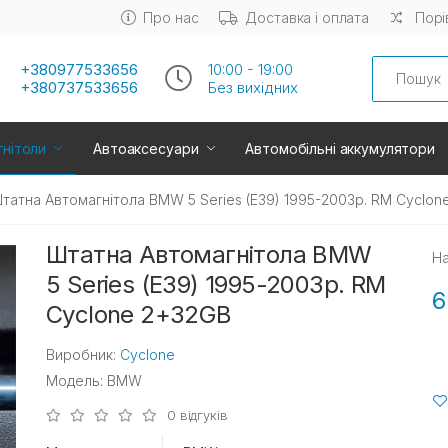
Про нас
Доставка і оплата
Порі
Search
+380977533656
10:00 - 19:00
+380737533656
Без вихiдних
нітоли
Автоаксесуари
Автомобільні аккумулятори
татна Автомагнітола BMW 5 Series (E39) 1995-2003р. RM Cyclon
Штатна Автомагнітола BMW
На
5 Series (E39) 1995-2003р. RM
6
Cyclone 2+32GB
Виробник:
Cyclone
Модель: BMW
0 відгуків