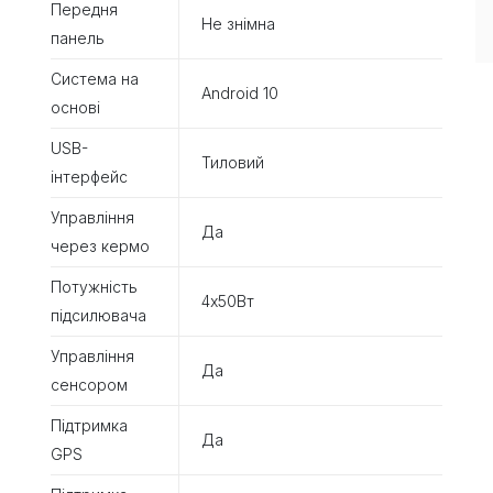
Передня
Не знімна
панель
Система на
Android 10
основі
USB-
Тиловий
інтерфейс
Управління
Да
через кермо
Потужність
4х50Вт
підсилювача
Управління
Да
сенсором
Підтримка
Да
GPS