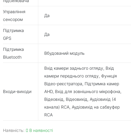
підсилювача
Управління
Да
сенсором
Підтримка
Да
GPS
Підтримка
Вбудований модуль
Bluetooth
Вхід камери заднього огляду, Вхід
камери переднього огляду, Функція
Відео-реєстратора, Підтримка камер
Входи-виходи
AHD, Вхід для зовнішнього мікрофона,
Відеовхід, Відеовихід, Аудіовихід (4
канала) RCA, Аудіовихід на сабвуфер
RCA
Наявність:
В наявності