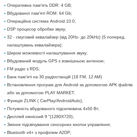
Оперативна пам'ять DDR: 4 GB;
Вбудованої пам'яті ROM: 64 Gb;
Операційна система Android 10.0;
DSP процесор обробки звуку;
32 - смуговий еквалайзер (від 20Hz- до 20kHz) (5 поперед.
налаштувань еквалайзера);
Широкі можливості налаштування звуку;
Вбудований модуль GPS з зовнішньою антеною;
FM радіо з RDS;
Банк пам'яті на 30 радіостанцій (18 FM, 12 AM)
Встановлення програм для Android за допомогою APK файлів
або за допомогою PLAY MARKET;
Функція ZLINK ( CarPlay/AndroidAuto);
Потужність вбудованого підсилювача 4х50 Вт;
Дисплей ємнісний 9 "(1280X720);
Змінне підсвічування сенсорних кнопок управління;
Bluetooth v4+ з профілем A2DP;