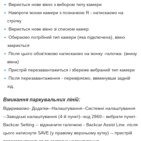
Вікриється нове вікно з вибором типу камери
Навпроти іконки камери з позначкою R - натискаємо на
стрілку
Вікриється нове вікно зі списком камер
Обираємо потрібний тип камери (яка підключена), вікно
закриється
Після цього обов'язково натискаємо на іконку -галочка- (внизу
вікна)
Пристрій перезавантажиться і збереже вибраний тип камери
Після перезавантаження - перевіряємо, ввімкнувши задній
хід.
Вмикання паркувальних ліній:
Відкриваємо- Додатки--Налаштування--Системні налаштування
--Заводські налаштування (4-й пункт)--код 2860-- вибрати пункт-
Backcar Setting -- відзначити галочкою - Backcar Assist Line .після
цього натиснути SAVE (у правому верхньому кутку) -- пристрій