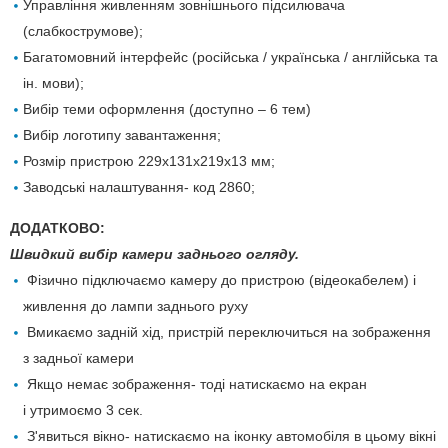
Управління живленням зовнішнього підсилювача
(слабкострумове);
Багатомовний інтерфейс (російська / українська / англійська та
ін. мови);
Вибір теми оформлення (доступно – 6 тем)
Вибір логотипу завантаження;
Розмір пристрою 229х131х219х13 мм;
Заводські налаштування- код 2860;
ДОДАТКОВО:
Швидкий вибір камери заднього огляду.
Фізично підключаємо камеру до пристрою (відеокабелем) і
живлення до лампи заднього руху
Вмикаємо задній хід, пристрій переключиться на зображення
з задньої камери
Якщо немає зображення- тоді натискаємо на екран
і утримоємо 3 сек.
З'явиться вікно- натискаємо на іконку автомобіля в цьому вікні