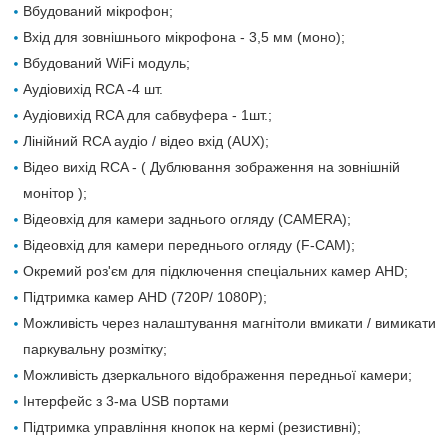
Вбудований мікрофон;
Вхід для зовнішнього мікрофона - 3,5 мм (моно);
Вбудований WiFi модуль;
Аудіовихід RCA -4 шт.
Аудіовихід RCA для сабвуфера - 1шт.;
Лінійний RCA аудіо / відео вхід (AUX);
Відео вихід RCA - ( Дублювання зображення на зовнішній
монітор );
Відеовхід для камери заднього огляду (CAMERA);
Відеовхід для камери переднього огляду (F-CAM);
Окремий роз'єм для підключення спеціальних камер AHD;
Підтримка камер AHD (720P/ 1080P);
Можливість через налаштування магнітоли вмикати / вимикати
паркувальну розмітку;
Можливість дзеркального відображення передньої камери;
Інтерфейс з 3-ма USB портами
Підтримка управління кнопок на кермі (резистивні);