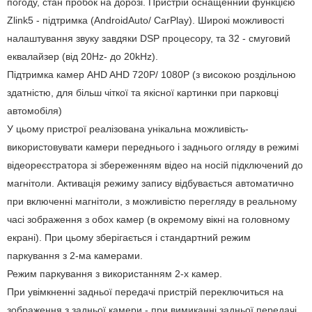
погоду, стан пробок на дорозі. Пристрій оснащенний функцією
Zlink5 - підтримка (AndroidAuto/ CarPlay). Широкі можливості
налаштування звуку завдяки DSP процесору, та 32 - смуговий
еквалайзер (від 20Hz- до 20kHz).
Підтримка камер AHD AHD 720P/ 1080P (з високою роздільною
здатністю, для більш чіткої та якісної картинки при парковці
автомобіля)
У цьому пристрої реалізована унікальна можливість-
використовувати камери переднього і заднього огляду в режимі
відеореєстратора зі збереженням відео на носій підключений до
магнітоли. Активація режиму запису відбувається автоматично
при включенні магнітоли, з можливістю перегляду в реальному
часі зображення з обох камер (в окремому вікні на головному
екрані). При цьому зберігається і стандартний режим
паркування з 2-ма камерами.
Режим паркування з використанням 2-х камер.
При увімкненні задньої передачі пристрій переключиться на
зображення з задньої камери - при вимиканні задньої передачі