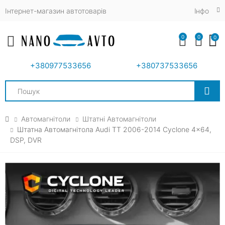
Інтернет-магазин автотоварів
Iнфо
0
0
0
Toggle mobile menu
+380977533656
+380737533656
Search
Автомагнітоли
Штатні Автомагнітоли
Штатна Автомагнітола Audi TT 2006-2014 Cyclone 4x64,
DSP, DVR