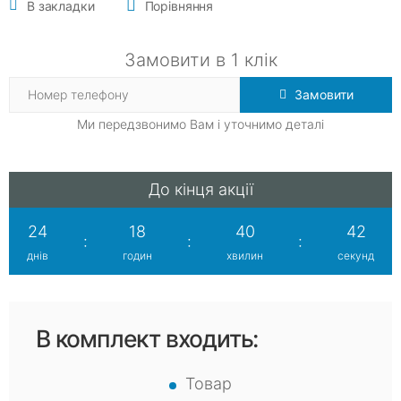
В закладки
Порівняння
Замовити в 1 клік
Замовити
Ми передзвонимо Вам і уточнимо деталі
До кінця акції
24
18
40
41
:
:
:
днів
годин
хвилин
секунд
В комплект входить:
Товар