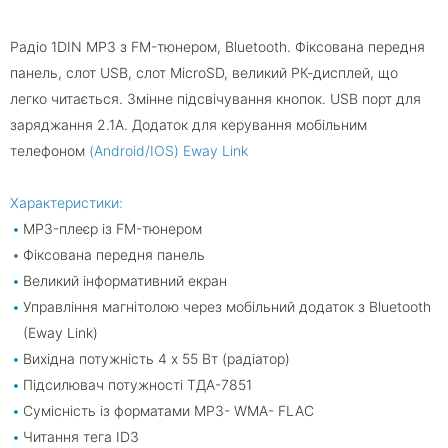
Радіо 1DIN MP3 з FM-тюнером, Bluetooth. Фіксована передня
панель, слот USB, слот MicroSD, великий РК-дисплей, що
легко читається. Змінне підсвічування кнопок. USB порт для
заряджання 2.1А. Додаток для керування мобільним
телефоном
(Android/IOS) Eway Link
Характеристики:
MP3-плеєр із FM-тюнером
Фіксована передня панель
Великий інформативний екран
Управління магнітолою через мобільний додаток з Bluetooth
(Eway Link)
Вихідна потужність 4 х 55 Вт (радіатор)
Підсилювач потужності ТДА-7851
Сумісність із форматами MP3- WMA- FLAC
Читання тега ID3