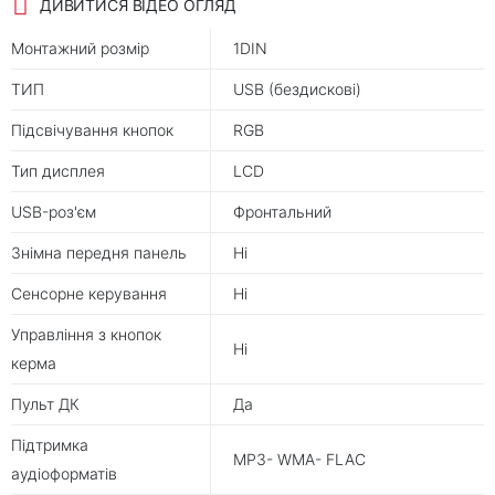
ДИВИТИСЯ ВІДЕО ОГЛЯД
Монтажний розмір
1DIN
ТИП
USB (бездискові)
Підсвічування кнопок
RGB
Тип дисплея
LCD
USB-роз'єм
Фронтальний
Знімна передня панель
Ні
Сенсорне керування
Ні
Управління з кнопок
Ні
керма
Пульт ДК
Да
Підтримка
MP3- WMA- FLAC
аудіоформатів