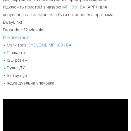
підключіть пристрій з назвою
MP-1091 BA
(APP) (для
керування на телефоні має бути встановлена ​​програма
EwayLink)
Гарантія – 12 місяців.
Комплектація:
Магнітола
CYCLONE MP-1091 BA
Півшахта
ISO роз'єм
Пульт ДУ
Інструкція
Індивідуальна упаковка