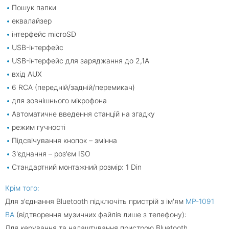
Пошук папки
еквалайзер
інтерфейс microSD
USB-інтерфейс
USB-інтерфейс для заряджання до 2,1А
вхід AUX
6 RCA (передній/задній/перемикач)
для зовнішнього мікрофона
Автоматичне введення станцій на згадку
режим гучності
Підсвічування кнопок – змінна
З'єднання – роз'єм ISO
Стандартний монтажний розмір: 1 Din
Крім того:
Для з'єднання Bluetooth підключіть пристрій з ім'ям
MP-1091
BA
(відтворення музичних файлів лише з телефону):
Для керування та налаштування пристрою Bluetooth