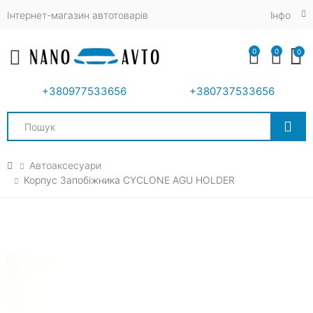
Інтернет-магазин автотоварів
Iнфо
0
0
0
Toggle mobile menu
+380977533656
+380737533656
Search
Автоаксесуари
Корпус Запобіжника CYCLONE AGU HOLDER