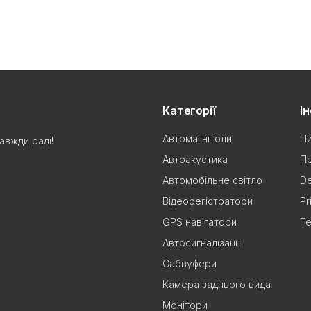
Категорії
І
Автомагнітоли
Пи
авжди раді!
Автоакустика
Пр
Автомобільне світло
De
Відеорегістратори
Pr
GPS навігатори
Te
Автосигналізації
Сабвуфери
Камера заднього вида
Монітори