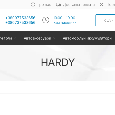
Про нас
Доставка і оплата
Порі
Search
+380977533656
10:00 - 19:00
+380737533656
Без вихiдних
нітоли
Автоаксесуари
Автомобільні аккумулятори
HARDY